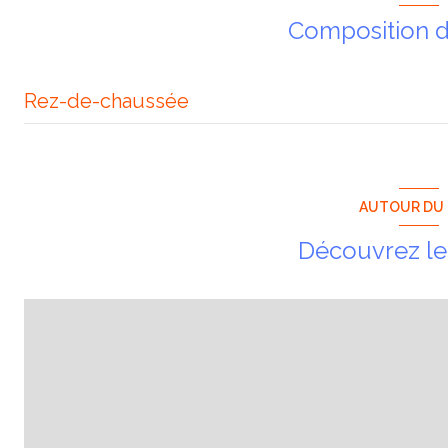
Composition d
Rez-de-chaussée
bureau
WC
AUTOUR DU 
Découvrez le