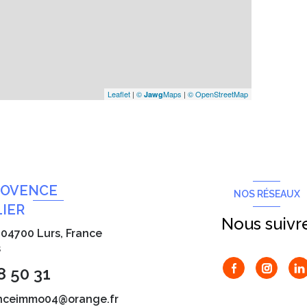
Leaflet
|
©
Maps
|
© OpenStreetMap
Jawg
ROVENCE
NOS RÉSEAUX
IER
Nous suivr
, 04700 Lurs, France
s
8 50 31
nceimmo04@orange.fr