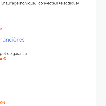
Chauffage individuel : convecteur (electrique)
ER
inancières
pot de garantie
0 €
ION