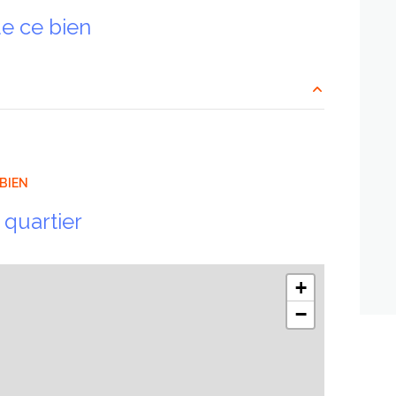
e ce bien
m²
m²
BIEN
 quartier
+
−