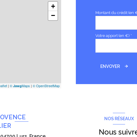
+
Montant du crédit (en 
−
Votre apport (en €) *
ENVOYER
aflet
|
©
Maps
|
© OpenStreetMap
Jawg
ROVENCE
NOS RÉSEAUX
IER
Nous suivr
, 04700 Lurs, France