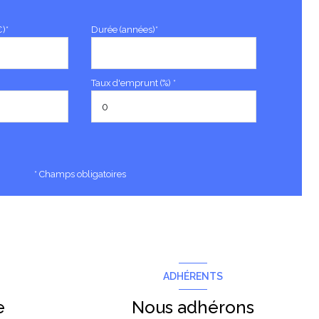
€)*
Durée (années)*
Taux d'emprunt (%) *
* Champs obligatoires
ADHÉRENTS
e
Nous adhérons