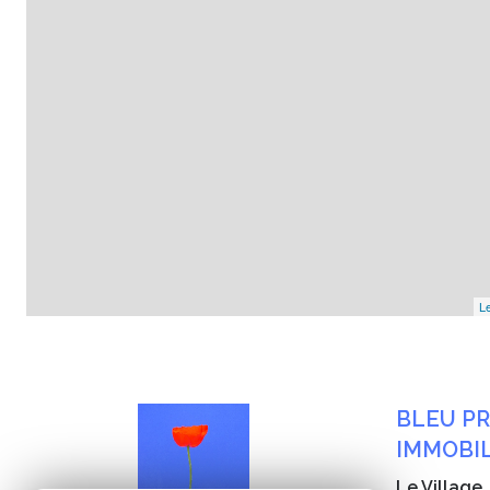
Le
BLEU P
IMMOBIL
Le Village