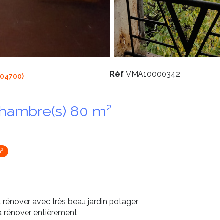
Réf
VMA10000342
(04700)
Maison 3 pièce(s) 2 chambre(s) 80 m²
m²
énover avec très beau jardin potager
à rénover entièrement