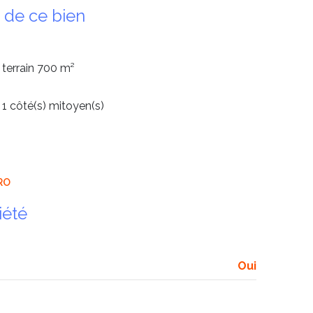
 de ce bien
terrain 700 m²
1 côté(s) mitoyen(s)
RO
iété
Oui