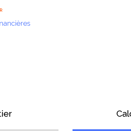
ER
inancières
ier
Cal