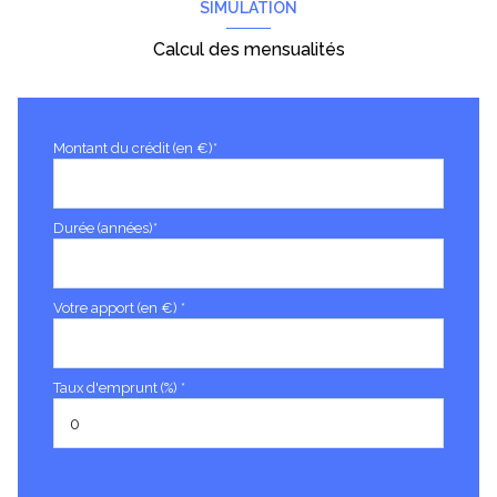
SIMULATION
Calcul des mensualités
Montant du crédit (en €)*
Durée (années)*
Votre apport (en €) *
Taux d'emprunt (%) *