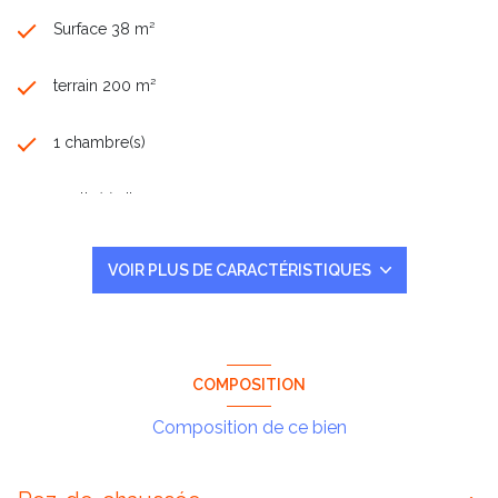
Surface 38 m²
terrain 200 m²
1 chambre(s)
1 salle(s) d'eau
construit en 1900
VOIR PLUS DE CARACTÉRISTIQUES
cuisine américaine (semi-équipée)
1 parking(s)
COMPOSITION
exposition Sud-Ouest
Composition de ce bien
2 côté(s) mitoyen(s)