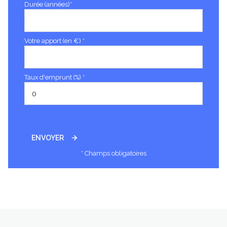
Durée (années)*
Votre apport (en €) *
Taux d'emprunt (%) *
ENVOYER
* Champs obligatoires