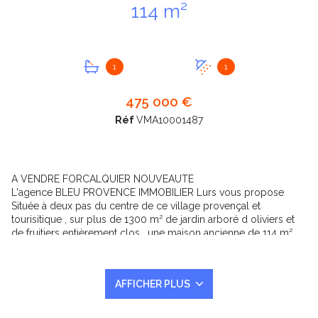
114 m²
1
1
475 000 €
+5
Réf
VMA10001487
A VENDRE FORCALQUIER NOUVEAUTE
L'agence BLEU PROVENCE IMMOBILIER Lurs vous propose
Située à deux pas du centre de ce village provençal et
tourisitique , sur plus de 1300 m² de jardin arboré d oliviers et
de fruitiers entièrement clos , une maison ancienne de 114 m²
habitables , composée en rez de chaussée d'une véranda très
agréable , d'un salon cheminée ,d'une séjour et d'une cuisine
puverte , équipée et meublée , d'une buanderie ;wc .
AFFICHER PLUS
A l'étage : 3 chambres dont une avec sa salle d'eau , salle de
bains , wc
Le terrain est constructible . un ancien pigeonnier et un atelier