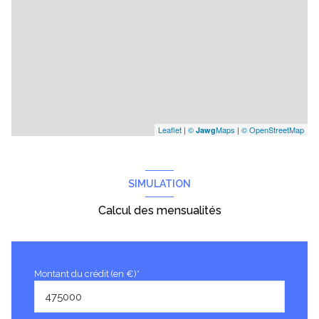
Leaflet
|
©
Maps
|
© OpenStreetMap
Jawg
SIMULATION
Calcul des mensualités
Montant du crédit (en €)*