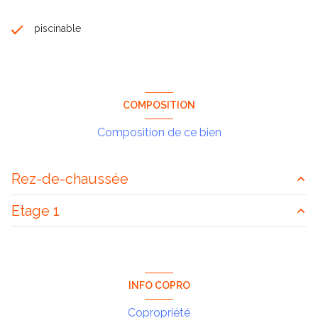
piscinable
COMPOSITION
Composition de ce bien
Rez-de-chaussée
Etage 1
cuisine
11 m²
salon/sejour
23 m²
chambre
10.50 m²
entrée
6 m²
chambre
12 m²
INFO COPRO
véranda
16.50 m²
chambre
10 m²
Copropriété
garage
m²