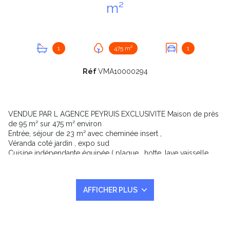
m²
1
475 m²
1
Réf
VMA10000294
VENDUE PAR L AGENCE PEYRUIS EXCLUSIVITE Maison de près
de 95 m² sur 475 m² environ
Entrée, séjour de 23 m² avec cheminée insert ,
Véranda coté jardin , expo sud
Cuisine indépendante équipée ( plaque , hotte, lave vaisselle ,
four ) , style provençal
Local technique avec chaudière de dietrich au fuel et chauffe
eau
AFFICHER PLUS
Rangement
A l'étage : 3 chambres dont 2 avec placards dressing et
plancher wc indpendant à l'étage
Salle de bains baignoire , deux vasques ( 2018 )