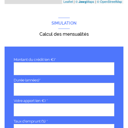
Leaflet
|
©
Maps
|
© OpenStreetMap
Jawg
SIMULATION
Calcul des mensualités
Montant du crédit (en €)*
Durée (années)*
Votre apport (en €) *
Taux d'emprunt (%) *