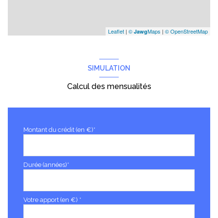
Leaflet
|
©
Maps
|
© OpenStreetMap
Jawg
SIMULATION
Calcul des mensualités
Montant du crédit (en €)*
Durée (années)*
Votre apport (en €) *