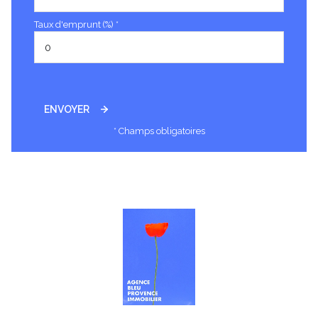
Taux d'emprunt (%) *
ENVOYER
* Champs obligatoires